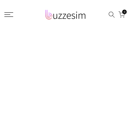
コ
0
ン
テ
ン
ツ
に
進
む